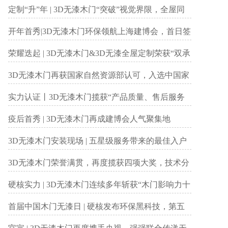
境产品认证
定制“升”年 | 3D无漆木门“突破”视觉界限，全屋同
款同色一体定制持续升温
开年首秀|3D无漆木门环保领航上海建博会，首日签
单突破50余组！！
荣耀迭起 | 3D无漆木门&3D无漆全屋定制荣获“双承
诺活动单位”及“定制示范品牌”双殊荣！
3D无漆木门再获国家自然资源部认可，入选中国家
居百强品牌
实力认证丨3D无漆木门揽获“产品质量、售后服务
双承诺活动单位”和“经销商认可品牌”双项殊荣！
疫后首秀 | 3D无漆木门再成建博会人气聚集地
3D无漆木门安装现场 | 五星级服务带来的最佳入户
体验
3D无漆木门荣誉满贯，再度揽获四项大奖，技术分
享与行业共享发展
硬核实力 | 3D无漆木门连续多年斩获“木门影响力十
大品牌”桂冠
首届中国木门无漆日 | 硬核发布环保黑科技，第五
代无漆技术引发行业环保再升级！