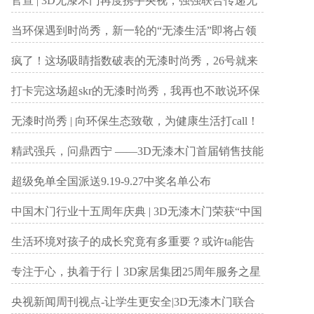
官宣 | 3D无漆木门再度携手央视，强强联合传递无
漆环保理念！
当环保遇到时尚秀，新一轮的“无漆生活”即将占领
成都！
疯了！这场吸睛指数破表的无漆时尚秀，26号就来
成都啦！
打卡完这场超skr的无漆时尚秀，我再也不敢说环保
家居不够时尚了……
无漆时尚秀 | 向环保生态致敬，为健康生活打call！
用25年不变初心演绎无漆“新时尚”
精武强兵，问鼎西宁 ——3D无漆木门首届销售技能
大赛西北赛区决赛
超级免单全国派送9.19-9.27中奖名单公布
中国木门行业十五周年庆典 | 3D无漆木门荣获“中国
木门行业市场知名品牌”
生活环境对孩子的成长究竟有多重要？或许ta能告
诉你……
专注于心，执着于行丨3D家居集团25周年服务之星
评选结果出炉啦
央视新闻周刊视点-让学生更安全|3D无漆木门联合