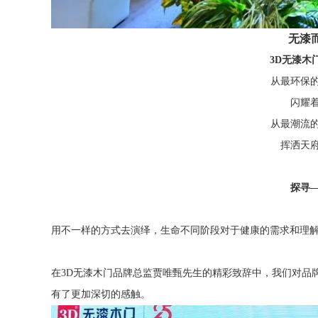
无漆
3D无漆木
从最环保
闪耀
从最潮流
挥洒天
探寻
用不一样的方式去演绎，生命不同阶段对于健康的需求和理
在3D无漆木门品牌总监贾唯甄先生的精彩致辞中，我们对品
有了更加深切的感触。