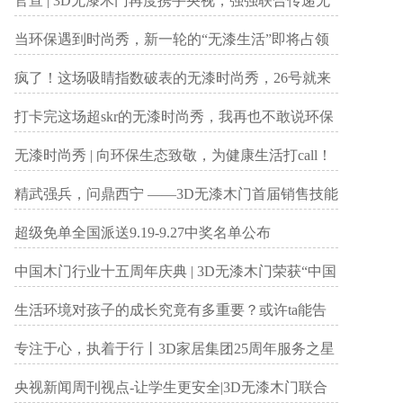
官宣 | 3D无漆木门再度携手央视，强强联合传递无
漆环保理念！
当环保遇到时尚秀，新一轮的“无漆生活”即将占领
成都！
疯了！这场吸睛指数破表的无漆时尚秀，26号就来
成都啦！
打卡完这场超skr的无漆时尚秀，我再也不敢说环保
家居不够时尚了……
无漆时尚秀 | 向环保生态致敬，为健康生活打call！
用25年不变初心演绎无漆“新时尚”
精武强兵，问鼎西宁 ——3D无漆木门首届销售技能
大赛西北赛区决赛
超级免单全国派送9.19-9.27中奖名单公布
中国木门行业十五周年庆典 | 3D无漆木门荣获“中国
木门行业市场知名品牌”
生活环境对孩子的成长究竟有多重要？或许ta能告
诉你……
专注于心，执着于行丨3D家居集团25周年服务之星
评选结果出炉啦
央视新闻周刊视点-让学生更安全|3D无漆木门联合