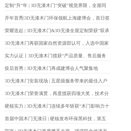
境产品认证
定制“升”年 | 3D无漆木门“突破”视觉界限，全屋同
款同色一体定制持续升温
开年首秀|3D无漆木门环保领航上海建博会，首日签
单突破50余组！！
荣耀迭起 | 3D无漆木门&3D无漆全屋定制荣获“双承
诺活动单位”及“定制示范品牌”双殊荣！
3D无漆木门再获国家自然资源部认可，入选中国家
居百强品牌
实力认证丨3D无漆木门揽获“产品质量、售后服务
双承诺活动单位”和“经销商认可品牌”双项殊荣！
疫后首秀 | 3D无漆木门再成建博会人气聚集地
3D无漆木门安装现场 | 五星级服务带来的最佳入户
体验
3D无漆木门荣誉满贯，再度揽获四项大奖，技术分
享与行业共享发展
硬核实力 | 3D无漆木门连续多年斩获“木门影响力十
大品牌”桂冠
首届中国木门无漆日 | 硬核发布环保黑科技，第五
代无漆技术引发行业环保再升级！