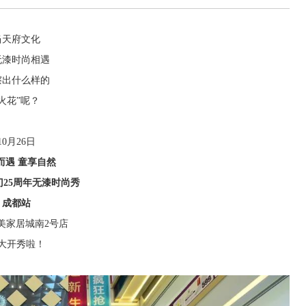
当天府文化
无漆时尚相遇
擦出什么样的
“火花”呢？
10月26日
而遇 童享自然
门25周年无漆时尚秀
成都站
美家居城南2号店
大开秀啦！