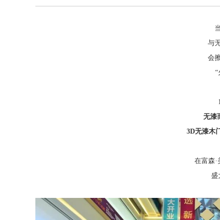
与
会
无漆
3D无漆木
在富森·
盛