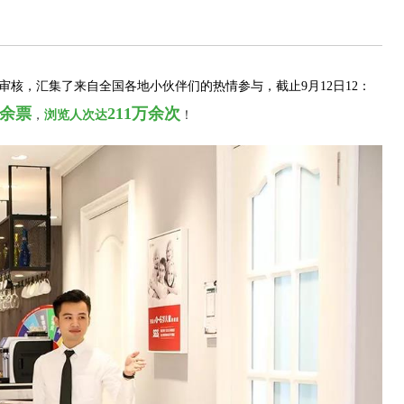
选审核，汇集了来自全国各地小伙伴们的热情参与，截止9月12日12：
万余票
211万余次
，
浏览人次达
！