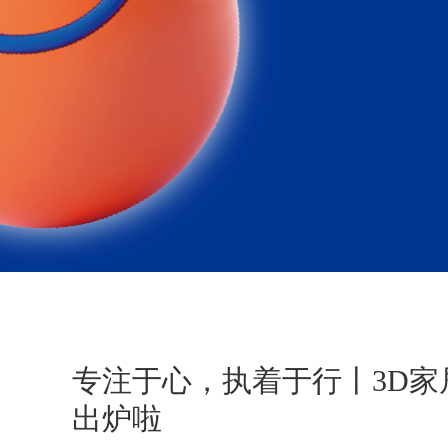
专注于心，执着于行丨3D家
出炉啦