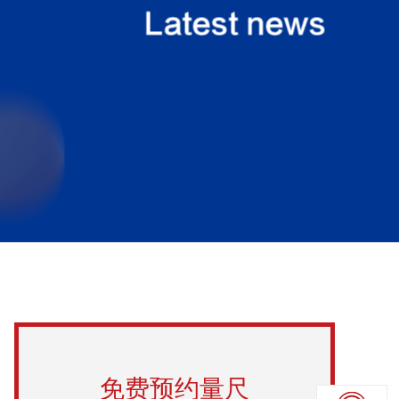
免费预约量尺