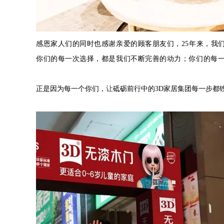
感恩家人们的同时也感谢亲爱的顾客朋友们，25年来，我
你们的每一次选择，都是我们不断完善的动力；
你们的每
正是因为每一个你们，
让
砥砺前行中的3D家居集团每一步都