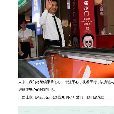
未来，我们将继续秉承初心，专注于心，执着于行，以真诚
您健康安心的居家生活。
下面让我们来认识认识这些3D的小可爱们，他们是来自......