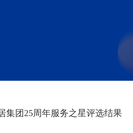
居集团25周年服务之星评选结果