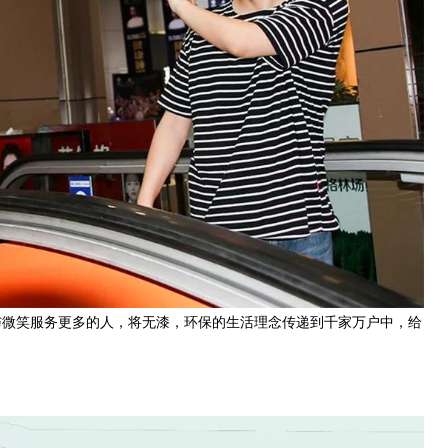
与微笑
服务更多的人
，将无漆，环保的生活理念传递到千家万户中，给