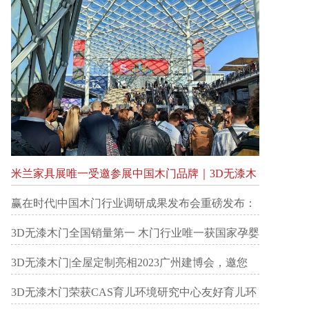
米兰家具展唯一受邀参展中国木门品牌｜3D无漆木
门登陆米兰家具展
赢在时代|中国木门行业调研成果发布会重磅发布：
3D无漆木门 全国销量第一
3D无漆木门全国销量第一 木门行业唯一获国家孕婴
网认证企业
3D无漆木门|全屋定制亮相2023广州建博会，邀您
联“首”共赢
3D无漆木门荣获CAS育儿环境研究中心友好育儿环